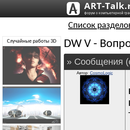
Список раздело
DW V - Вопро
Случайные работы 3D
» Сообщения (
Автор:
CosmoLogic