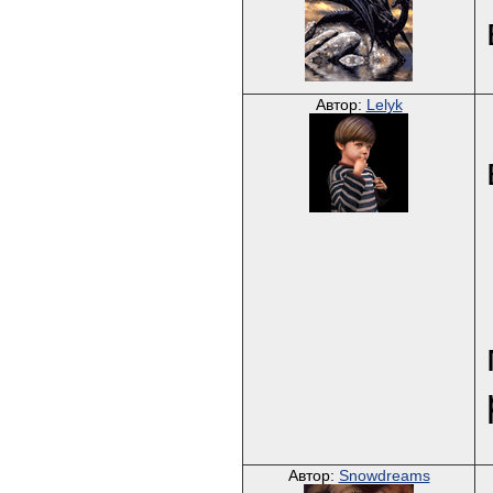
Автор:
Lelyk
Автор:
Snowdreams