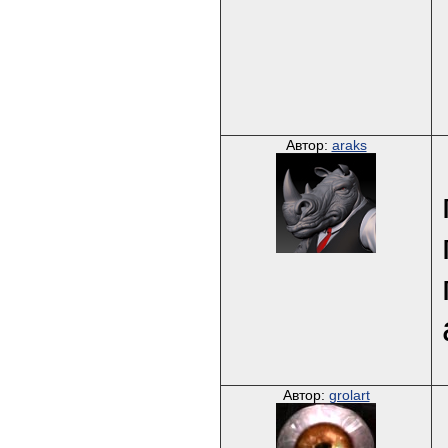
Автор:
araks
Автор:
grolart