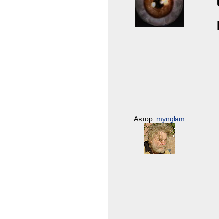
Автор:
mynglam