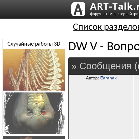
Список раздело
DW V - Вопро
Случайные работы 3D
» Сообщения (
Автор:
Earanak