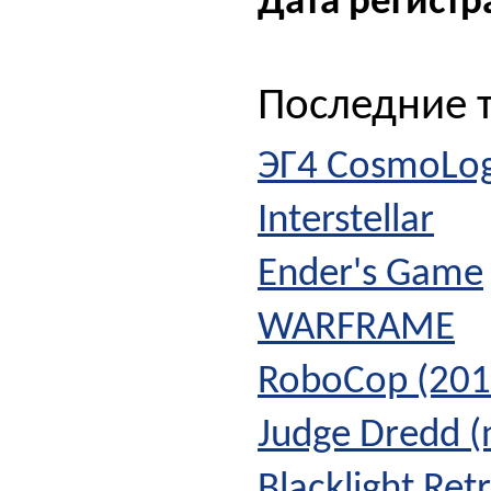
Дата регистр
Последние 
ЭГ4 CosmoLog
Interstellar
Ender's Game
WARFRAME
RoboCop (201
Judge Dredd (
Blacklight Re