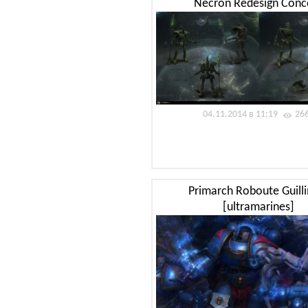
Necron Redesign Conc
04.11.2014 в 11:19
26
Primarch Roboute Guill
[ultramarines]