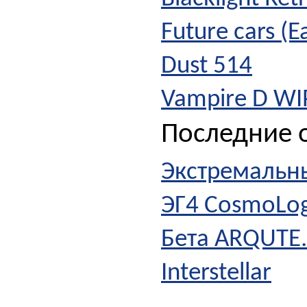
Future cars (E
Dust 514
Vampire D WI
Последние о
Экстремальны
ЭГ4 CosmoLog
Бета ARQUTE
Interstellar