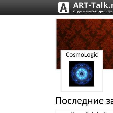
CosmoLogic
Последние з