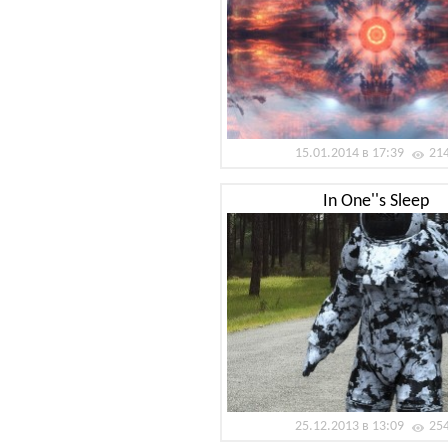
15.01.2014 в 17:39
21
In One''s Sleep
25.12.2013 в 13:09
25