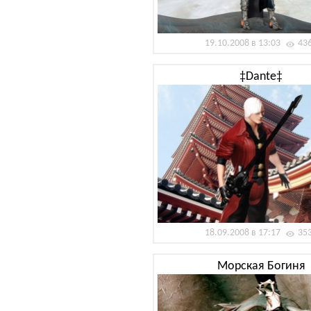
19.10.2008 в 13:03
43
‡Dante‡
18.09.2008 в 17:17
35
Морская Богиня