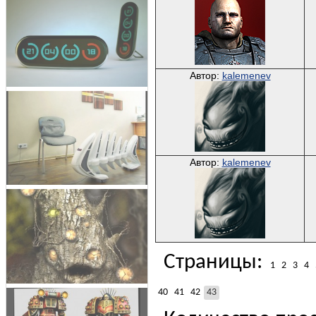
Автор:
kalemenev
Автор:
kalemenev
Страницы:
1
2
3
4
40
41
42
43