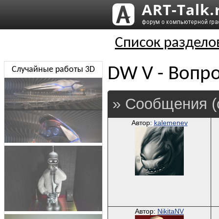
Список раздело
DW V - Вопро
Случайные работы 3D
» Сообщения (
Автор:
kalemenev
Автор:
NikitaNV