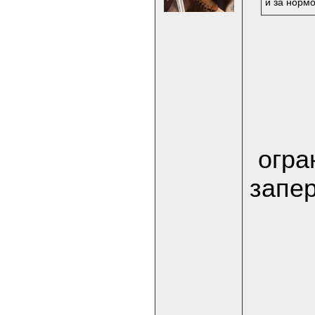
и за нормо
огра
запе