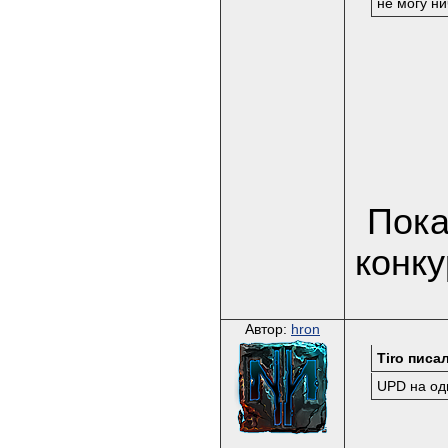
не могу н
Пока
конку
Автор:
hron
Tiro писал
UPD на од