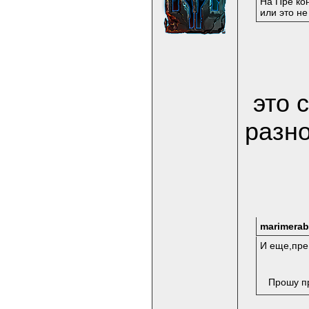
На Пре ко
или это н
это 
разн
marimerab
И еще,пре
Прошу п