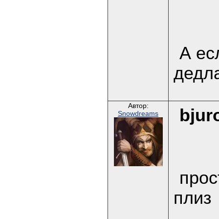
А ес
дедл
Автор:
bjur
Snowdreams
прос
плиз