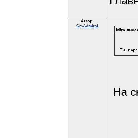
Главн
Автор:
SkyAdmiral
Miro писал
Т.е. пер
На с