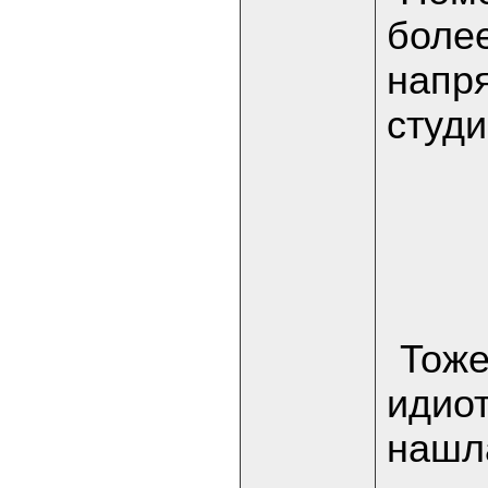
более
напря
студи
Тоже
идиот
нашла