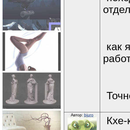
отдел
как 
работ
Точн
Автор:
bjuro
Кхе-