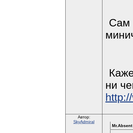
Сам 
минич
Каже
ни че
http:
Автор:
SkyAdmiral
Mr.Absent