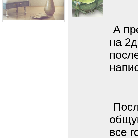
А пр
на 2д
после
напи
Посл
общую
все г