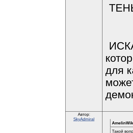
ТЕН
ИСКА
кото
для к
може
демо
Автор:
SkyAdmiral
AmelinWik
Такой вопр