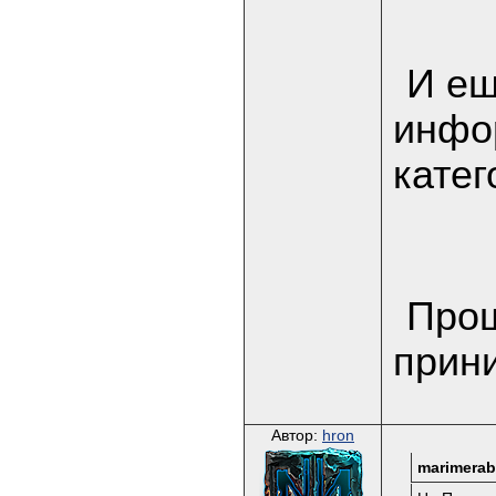
И ещ
инфор
катег
Прош
прин
Автор:
hron
marimerab