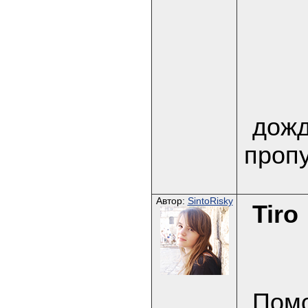
дожд
пропу
Автор:
SintoRisky
Tiro
Помо