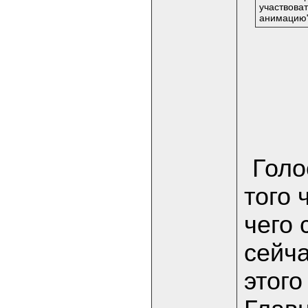
участвоват
анимацию
Голо
того 
чего 
сейча
этого