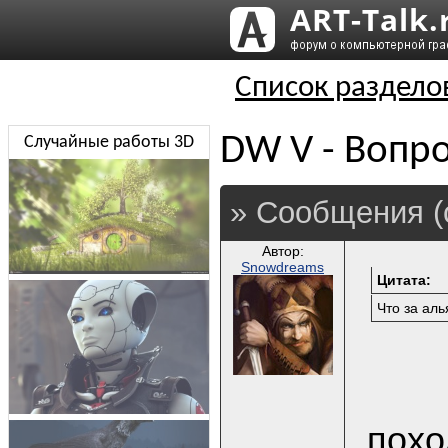
Список раздело
DW V - Вопро
Случайные работы 3D
» Сообщения (
Автор:
Snowdreams
Цитата:
Что за ал
похо