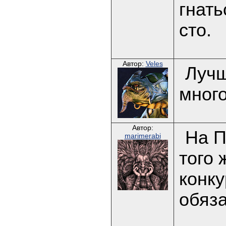
гнать
сто.
Автор:
Veles
Лучш
много
Автор:
На П
marimerabi
того 
конку
обяз