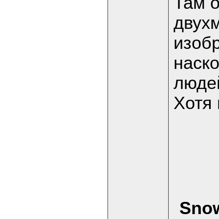
Там 
двухм
изобр
наско
людей
Хотя 
Sno