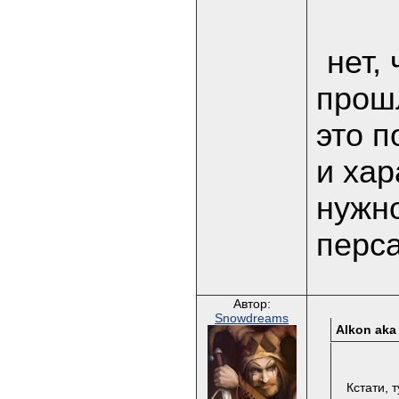
нет,
прош
это п
и хар
нужно
перс
Автор:
Snowdreams
Alkon aka
Кстати, 