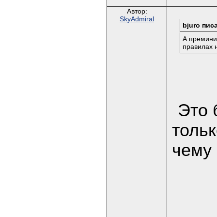
Автор:
SkyAdmiral
bjuro писа
А преминич
правилах н
Это 
тольк
чему 