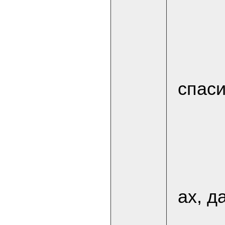
спаси
ах, д