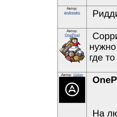
Автор:
Ридди
andrewko
Автор:
Сорри
OnePixel
нужно
где т
Автор:
i1idan
OneP
На лю