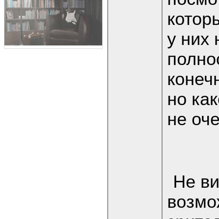
котор
у них 
полнос
конеч
но ка
не оче
Не ви
возмо