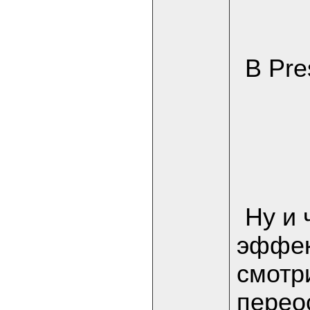
В Pre
Ну и 
эффек
смотр
перео