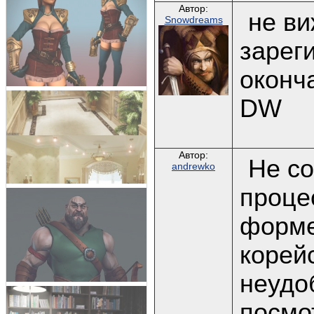
Автор:
не ви
Snowdreams
зареги
оконч
DW
Автор:
Не со
andrewko
процес
форме
корей
неудо
посмо