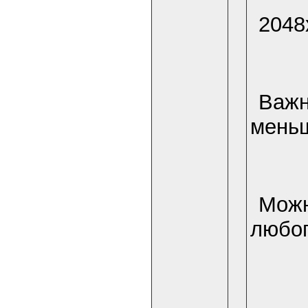
2048
Важн
меньш
Можн
любог