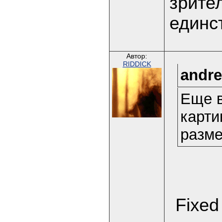
зрите
единс
Автор:
RIDDICK
andre
Еще в
карти
разме
Fixed