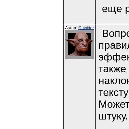
еще р
Автор:
Outsider
Вопр
прави
эффек
также
накло
текст
Может
штуку.