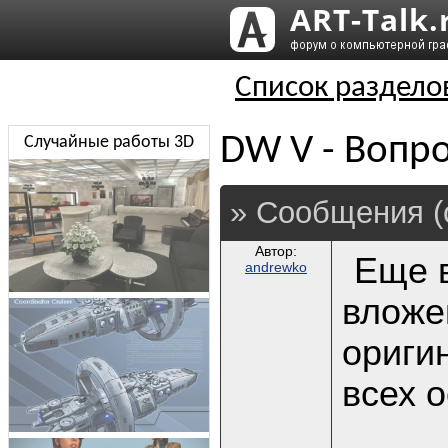
Список раздело
DW V - Вопро
Случайные работы 3D
» Сообщения (
Автор:
Еще в
andrewko
вложе
ориги
всех 