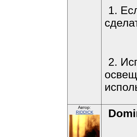
1. Ес
сделат
2. Ис
освещ
испол
Автор:
Domi
RIDDICK