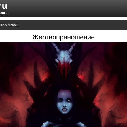
втор
sidwill
Жертвоприношение