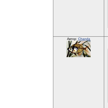
Автор:
Chanda