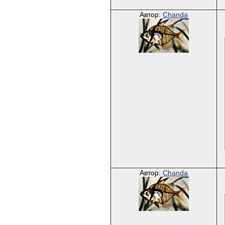
Автор:
Chanda
Автор:
Chanda