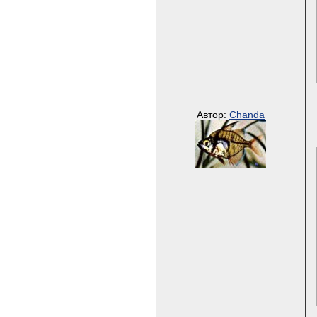
Автор:
Chanda