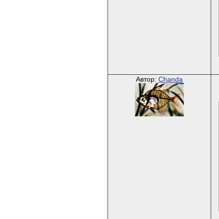
Автор:
Chanda