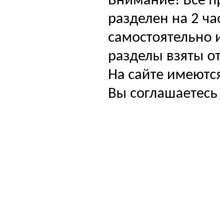
Внимание! Все п
разделен на 2 ча
самостоятельно и
разделы взяты от
На сайте имеютс
Вы соглашаетесь