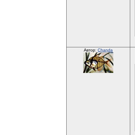
Автор:
Chanda