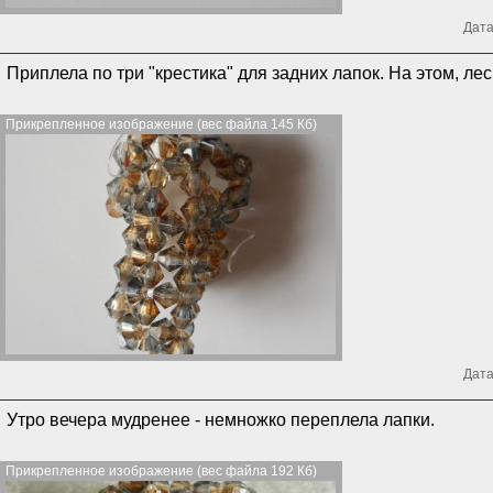
Дата
Приплела по три "крестика" для задних лапок. На этом, лес
Прикрепленное изображение (вес файла 145 Кб)
Дата
Утро вечера мудренее - немножко переплела лапки.
Прикрепленное изображение (вес файла 192 Кб)