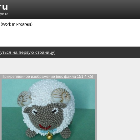
 (Work In Progress)
уться на первую страницу
)
Прикрепленное изображение (вес файла 151.4 Кб)