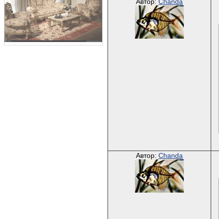
Автор:
Chanda
Автор:
Chanda