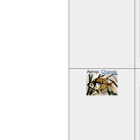
Автор:
Chanda