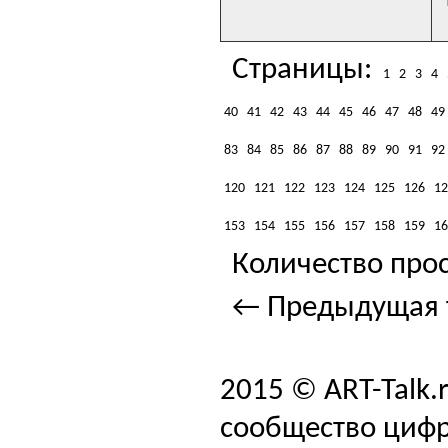
Страницы:
1
2
3
4
40
41
42
43
44
45
46
47
48
49
83
84
85
86
87
88
89
90
91
92
120
121
122
123
124
125
126
12
153
154
155
156
157
158
159
16
Количество прос
← Предыдущая 
2015 © ART-Talk.
сообщество цифр