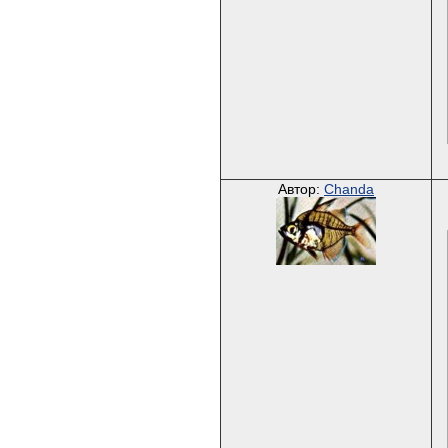
Автор:
Chanda