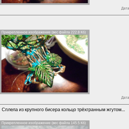
Дата
Прикрепленное изображение (вес файла 222.8 Кб)
Дата
Сплела из крупного бисера кольцо трёхгранным жгутом...
Прикрепленное изображение (вес файла 145.5 Кб)