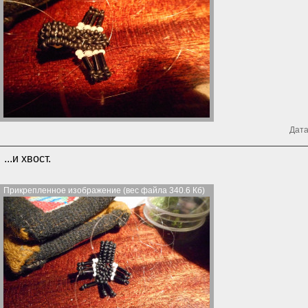
Дата
...и хвост.
Прикрепленное изображение (вес файла 340.6 Кб)