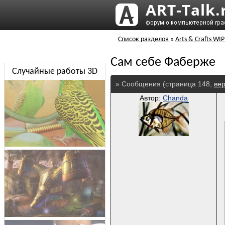
Список разделов
»
Arts & Crafts WIP
Сам себе Фаберже
Случайные работы 3D
» Сообщения (страница 148,
вер
Автор:
Chanda