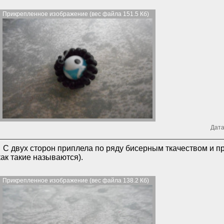
Прикрепленное изображение (вес файла 151.5 Кб)
Дата
С двух сторон приплела по ряду бисерным ткачеством и пр
как такие называются).
Прикрепленное изображение (вес файла 138.2 Кб)