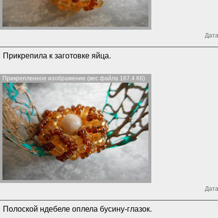
Дата
Прикрепила к заготовке яйца.
Прикрепленное изображение (вес файла 167.4 Кб)
Дата
Полоской ндебеле оплела бусину-глазок.