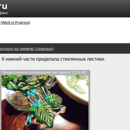
 (Work In Progress)
нуться на первую страницу
)
К нижней части приделала стеклянные листики.
Прикрепленное изображение (вес файла 222.8 Кб)