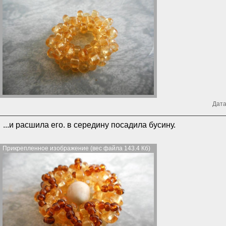
Дата
...и расшила его. в середину посадила бусину.
Прикрепленное изображение (вес файла 143.4 Кб)