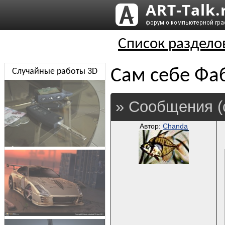
Список раздело
Сам себе Фа
Случайные работы 3D
» Сообщения (
Автор:
Chanda