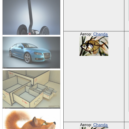
Автор:
Chanda
Автор:
Chanda