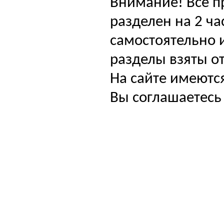
Внимание! Все п
разделен на 2 ча
самостоятельно и
разделы взяты от
На сайте имеютс
Вы соглашаетесь