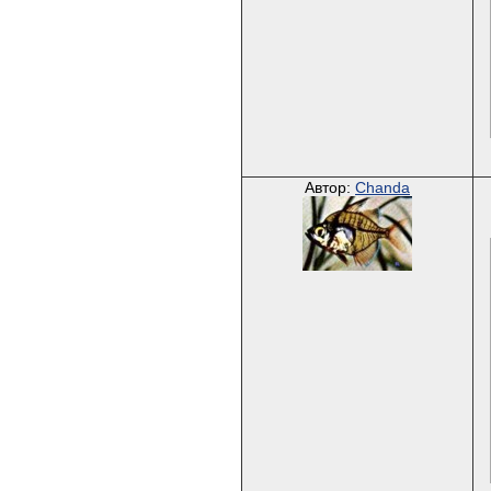
Автор:
Chanda