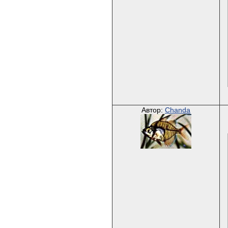
Автор:
Chanda