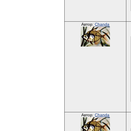
Автор:
Chanda
Автор:
Chanda