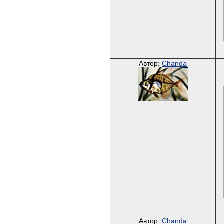
Автор:
Chanda
Автор:
Chanda