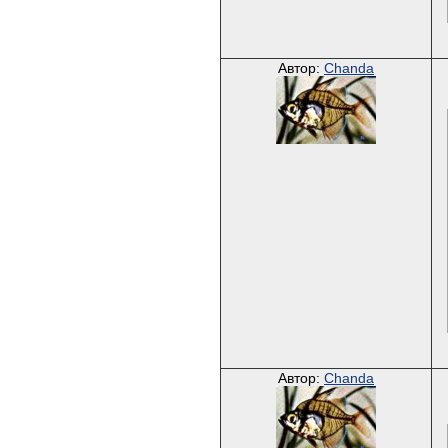
Автор:
Chanda
Автор:
Chanda