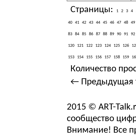
Страницы:
1
2
3
4
40
41
42
43
44
45
46
47
48
49
83
84
85
86
87
88
89
90
91
92
120
121
122
123
124
125
126
12
153
154
155
156
157
158
159
16
Количество прос
← Предыдущая 
2015 © ART-Talk.
сообщество цифр
Внимание! Все п