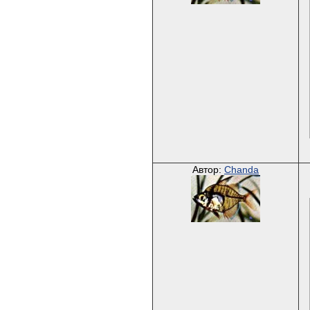
Автор:
Chanda