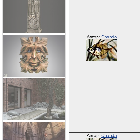
Автор:
Chanda
Автор:
Chanda