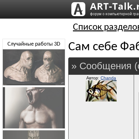
Список раздело
Сам себе Фа
Случайные работы 3D
» Сообщения (
Автор:
Chanda