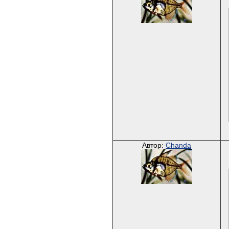
Автор:
Chanda