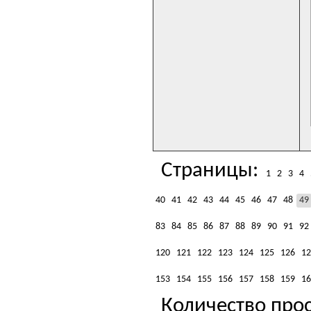
Страницы:
1
2
3
4
40
41
42
43
44
45
46
47
48
49
83
84
85
86
87
88
89
90
91
92
120
121
122
123
124
125
126
12
153
154
155
156
157
158
159
16
Количество прос