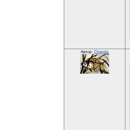
Автор:
Chanda