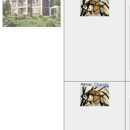
Автор:
Chanda