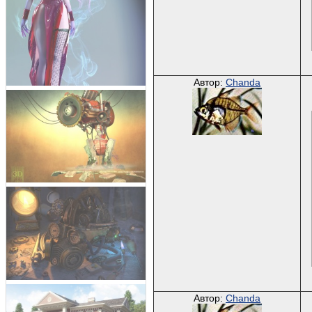
Автор:
Chanda
Автор:
Chanda