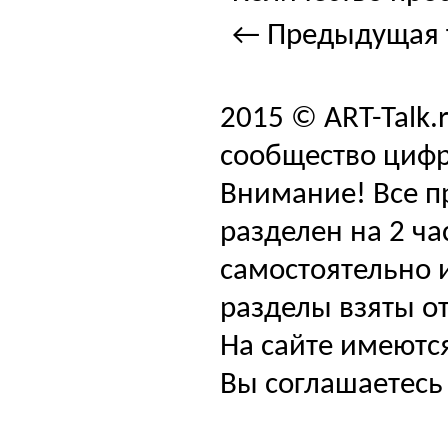
← Предыдущая 
2015 © ART-Talk.
сообщество цифр
Внимание! Все п
разделен на 2 ча
самостоятельно и
разделы взяты от
На сайте имеютс
Вы соглашаетесь