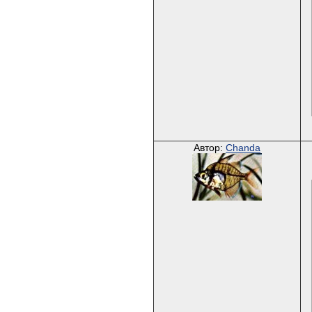
Автор:
Chanda