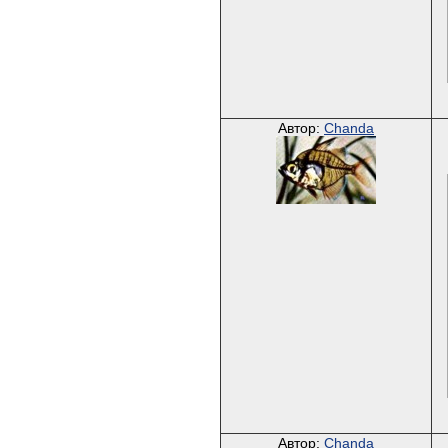
Автор:
Chanda
Автор:
Chanda