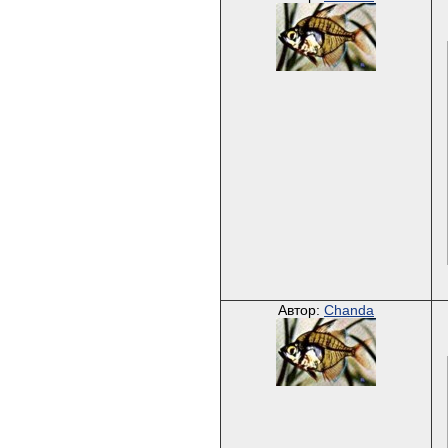
Автор:
Chanda