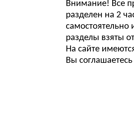
Внимание! Все п
разделен на 2 ча
самостоятельно и
разделы взяты от
На сайте имеютс
Вы соглашаетесь