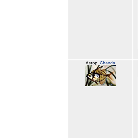
Автор:
Chanda