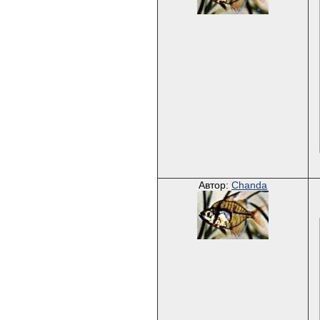
Автор:
Chanda