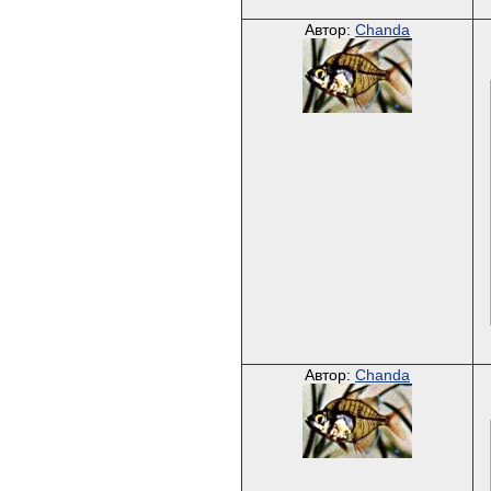
Автор:
Chanda
Автор:
Chanda