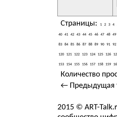
Страницы:
1
2
3
4
40
41
42
43
44
45
46
47
48
49
83
84
85
86
87
88
89
90
91
92
120
121
122
123
124
125
126
12
153
154
155
156
157
158
159
16
Количество прос
← Предыдущая 
2015 © ART-Talk.