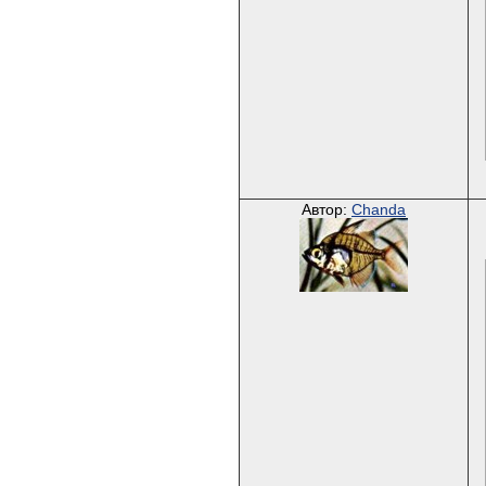
Автор:
Chanda