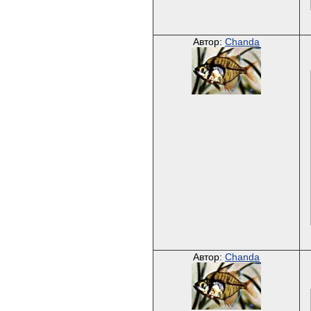
Автор:
Chanda
Автор:
Chanda