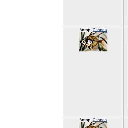
Автор:
Chanda
Автор:
Chanda