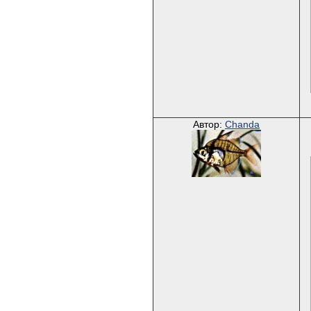
Автор:
Chanda