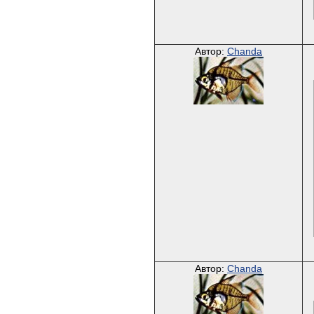
Автор:
Chanda
Автор:
Chanda