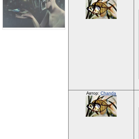
Автор:
Chanda