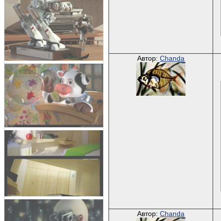
Автор:
Chanda
Автор:
Chanda