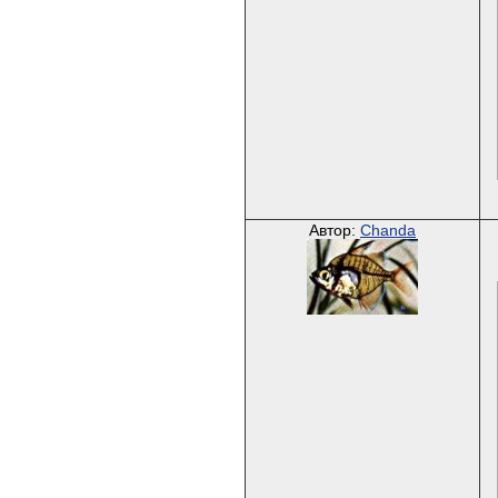
Автор:
Chanda