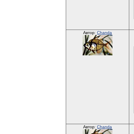
Автор:
Chanda
Автор:
Chanda