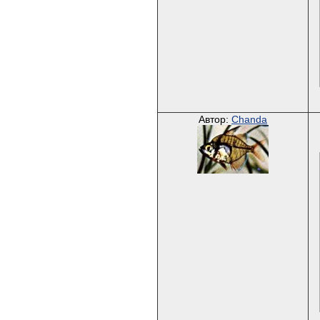
Автор:
Chanda