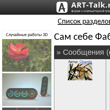
Список раздело
Сам себе Фа
Случайные работы 3D
» Сообщения (
Автор:
Chanda