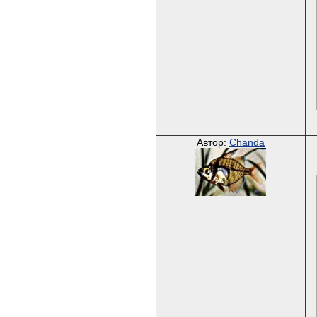
Автор:
Chanda