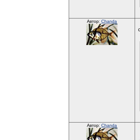
Автор:
Chanda
Автор:
Chanda