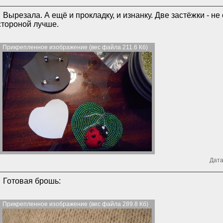
Вырезала. А ещё и прокладку, и изнанку. Две застёжки - не
стороной лучше.
Прикрепленное изображение (вес файла 211.6 Кб)
Дата
Готовая брошь:
Прикрепленное изображение (вес файла 289.8 Кб)