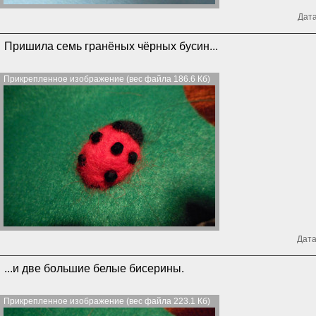
Дата
Пришила семь гранёных чёрных бусин...
Прикрепленное изображение (вес файла 186.6 Кб)
Дата
...и две большие белые бисерины.
Прикрепленное изображение (вес файла 223.1 Кб)