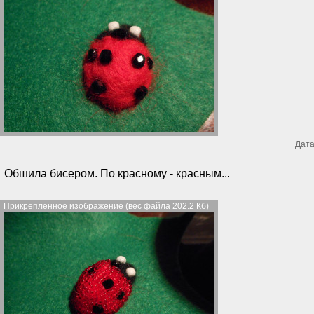
Дата
Обшила бисером. По красному - красным...
Прикрепленное изображение (вес файла 202.2 Кб)