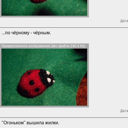
Дата
...по чёрному - чёрным.
Прикрепленное изображение (вес файла 240.4 Кб)
Дата
"Огоньком" вышила жилки.