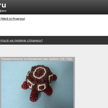
 (Work In Progress)
уться на первую страницу
)
Прикрепленное изображение (вес файла 126.7 Кб)