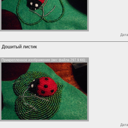
Дата
Дошитый листик
Прикрепленное изображение (вес файла 297.9 Кб)
Дата