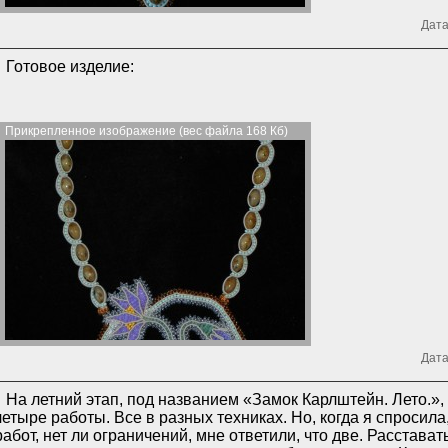
Дата
Готовое изделие:
Прикрепленное изображение (вес файла 168 Кб)
Дата
На летний этап, под названием «Замок Карлштейн. Лето.»
четыре работы. Все в разных техниках. Но, когда я спросил
работ, нет ли ограничений, мне ответили, что две. Расстават