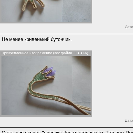
Дата
Не менее кривенький бутончик.
Прикрепленное изображение (вес файла 113.3 Кб)
Дата
Сутажная основа-"цепочка" (по мастер-классу Татьяны Пр