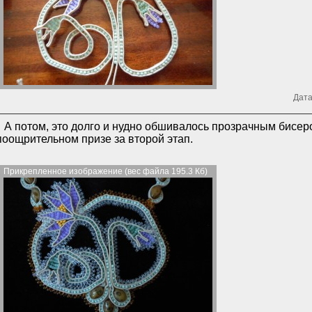
Дата
А потом, это долго и нудно обшивалось прозрачным бисер
поощрительном призе за второй этап.
Прикрепленное изображение (вес файла 195.3 Кб)