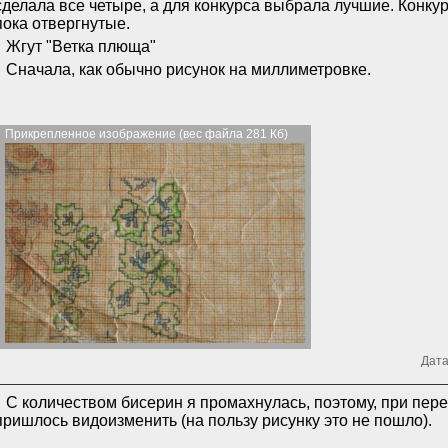
сделала все четыре, а для конкурса выбрала лучшие. Конку
пока отвергнутые.
Жгут "Ветка плюща"
Сначала, как обычно рисунок на миллиметровке.
Прикрепленное изображение (вес файла 281 Кб)
Дата
С количеством бисерин я промахнулась, поэтому, при пер
пришлось видоизменить (на пользу рисунку это не пошло).