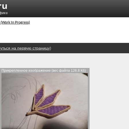
 (Work In Progress)
уться на первую страницу
)
Прикрепленное изображение (вес файла 126.8 Кб)