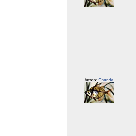
Автор:
Chanda