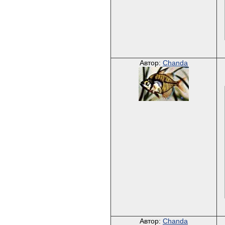
Автор:
Chanda
Автор:
Chanda