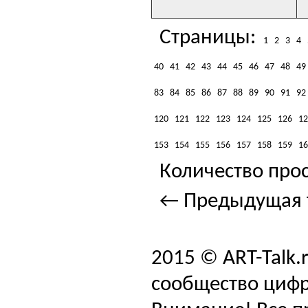
Страницы:
1
2
3
4
40
41
42
43
44
45
46
47
48
49
83
84
85
86
87
88
89
90
91
92
120
121
122
123
124
125
126
12
153
154
155
156
157
158
159
16
Количество прос
← Предыдущая 
2015 © ART-Talk.
сообщество цифр