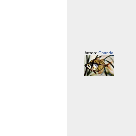
Автор:
Chanda