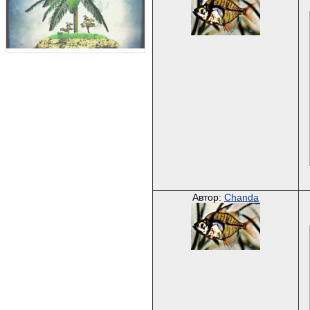
Автор:
Chanda