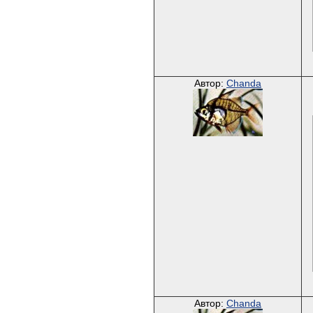
Автор:
Chanda
Автор:
Chanda