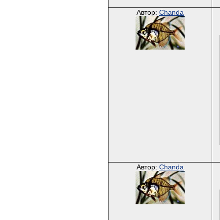
Автор:
Chanda
Автор:
Chanda