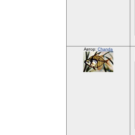
Автор:
Chanda