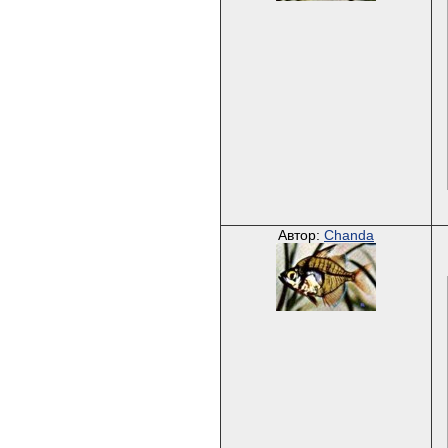
Автор:
Chanda