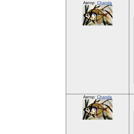
Автор:
Chanda
Автор:
Chanda