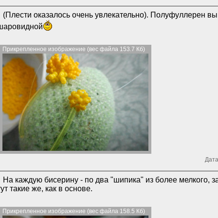
(Плести оказалось очень увлекательно). Полуфуллерен вы
шаровидной
Прикрепленное изображение (вес файла 153.7 Кб)
Дата
На каждую бисерину - по два "шипика" из более мелкого, з
тут такие же, как в основе.
Прикрепленное изображение (вес файла 158.5 Кб)