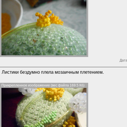
Дата
Листики бездумно плела мозаичным плетением.
Прикрепленное изображение (вес файла 169.5 Кб)