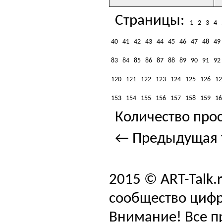
Страницы:
1
2
3
4
40
41
42
43
44
45
46
47
48
49
83
84
85
86
87
88
89
90
91
92
120
121
122
123
124
125
126
12
153
154
155
156
157
158
159
16
Количество прос
← Предыдущая 
2015 © ART-Talk.
сообщество цифр
Внимание! Все п