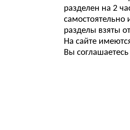
разделен на 2 ча
самостоятельно и
разделы взяты от
На сайте имеютс
Вы соглашаетесь