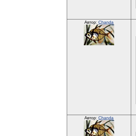
Автор:
Chanda
Автор:
Chanda