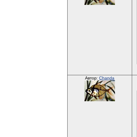
Автор:
Chanda