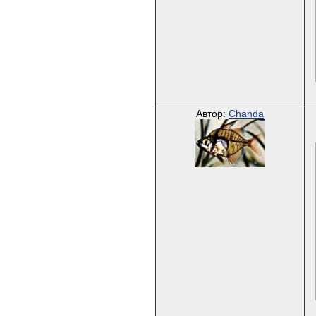
Автор:
Chanda