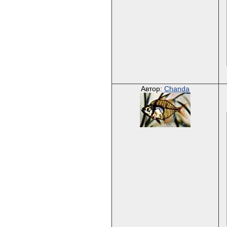
Автор:
Chanda