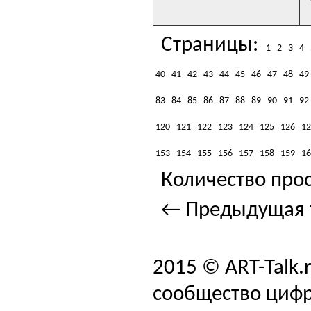
Страницы:
1
2
3
4
40
41
42
43
44
45
46
47
48
49
83
84
85
86
87
88
89
90
91
92
120
121
122
123
124
125
126
12
153
154
155
156
157
158
159
16
Количество прос
← Предыдущая 
2015 © ART-Talk.
сообщество цифр