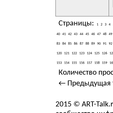
Страницы:
1
2
3
4
40
41
42
43
44
45
46
47
48
49
83
84
85
86
87
88
89
90
91
92
120
121
122
123
124
125
126
12
153
154
155
156
157
158
159
16
Количество прос
← Предыдущая 
2015 © ART-Talk.