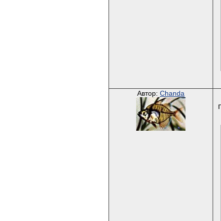
Автор:
Chanda