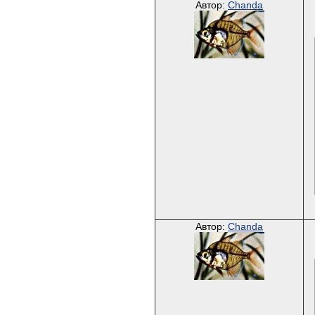
Автор:
Chanda
Автор:
Chanda