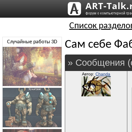
Список раздело
Сам себе Фа
Случайные работы 3D
» Сообщения (
Автор:
Chanda