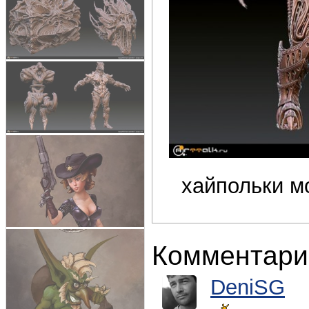
хайпольки мо
Комментари
DeniSG