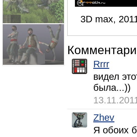
3D max, 2011
Комментари
Rrrr
видел это
была...))
13.11.201
Zhev
Я обоих б