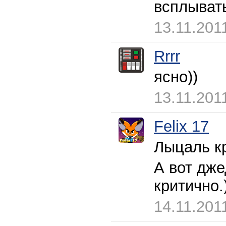
всплывать
13.11.201
Rrrr
ясно))
13.11.201
Felix 17
Лыцаль к
А вот дже
критично.
14.11.201