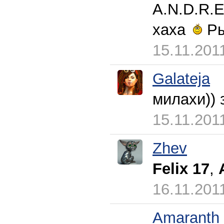
A.N.D.R.
хаха
Ры
15.11.201
Galateja
милахи)) 
15.11.201
Zhev
Felix 17
,
16.11.201
Amaranth