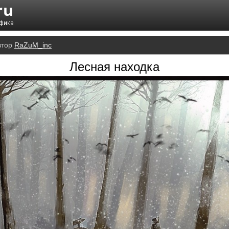
втор
RaZuM_inc
Лесная находка