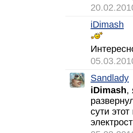
20.02.201
iDimash
Интересно
05.03.201
Sandlady
iDimash
,
развернул
сути этот
электрос