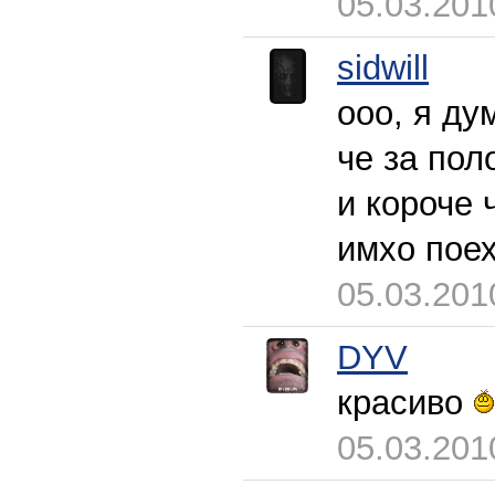
05.03.201
sidwill
ооо, я ду
че за пол
и короче 
имхо поех
05.03.201
DYV
красиво
05.03.201