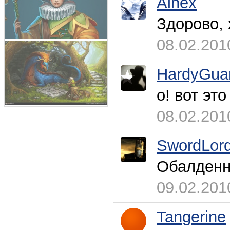
Ainex
Здорово, 
08.02.201
HardyGua
о! вот это
08.02.201
SwordLor
Обалденн
09.02.201
Tangerine