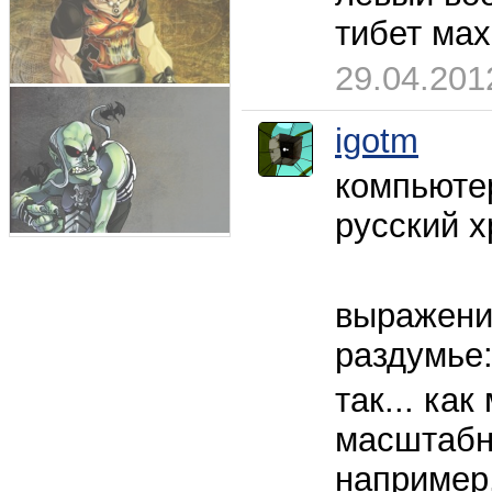
тибет мах
29.04.201
igotm
компьютер
русский х
выражения
раздумье
так... ка
масштабно
например.