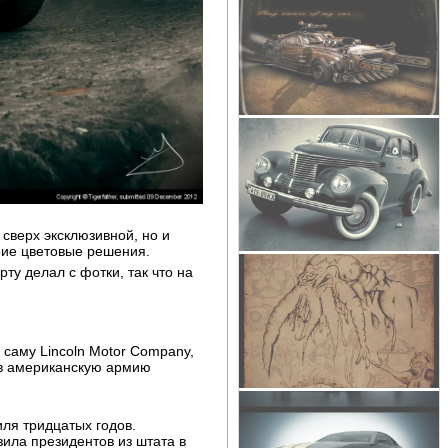
 сверх эксклюзивной, но и
оие цветовые решения.
ту делал с фотки, так что на
а саму Lincoln Motor Company,
л в американскую армию
ля тридцатых годов.
ила президентов из штата в