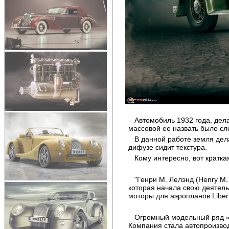
Автомобиль 1932 года, дела
массовой ее назвать было с
В данной работе земля дела
дифузе сидит текстура.
Кому интересно, вот кратк
"Генри М. Лелэнд (Henry M. 
которая начала свою деятель
моторы для аэропланов Libert
Огромный модельный ряд «K
Компания стала автопроизвод