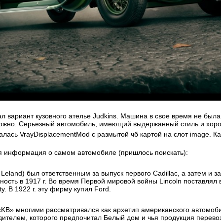
л вариант кузовного ателье Judkins. Машина в свое время не была
ложно. Серьезный автомобиль, имеющий выдержанный стиль и хор
лась VrayDisplacementMod с размытой чб картой на слот image. Кар
ая информация о самом автомобиле (пришлось поискать):
Leland) был ответственным за выпуск первого Cadillac, а затем и з
ность в 1917 г. Во время Первой мировой войны Lincoln поставля
y. В 1922 г. эту фирму купил Ford.
B» многими рассматривался как архетип американского автомоби
ителем, которого предпочитал Белый дом и чья продукция перевоз