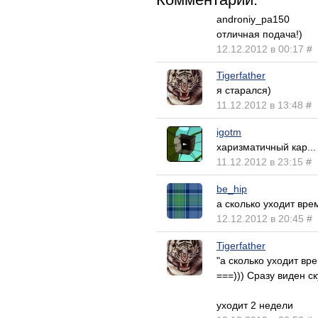
androniy_pa150
отличная подача!)
12.12.2012 в 00:17
#
Tigerfather
я старался)
11.12.2012 в 13:48
#
igotm
харизматичный кар... 
11.12.2012 в 23:15
#
be_hip
а сколько уходит вре
12.12.2012 в 20:45
#
Tigerfather
"а сколько уходит вр
===))) Сразу виден с
уходит 2 недели