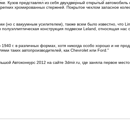
ке. Кузов представлял из себя двухдверный открытый автомобиль 
крепких хромированных стержней. Покрытое чехлом запасное коле
и (но с вакуумным усилителем), также всем было известно, что Li
 полуэллиптическая конструкция подвески Leland, относящая нас 
1940 г. в различных формах, хотя никогда особо хорошо и не прод
ями таких автопроизводителей, как Chevrolet или Ford."
ьшой Автоконкурс 2012 на сайте 3dmir.ru, где заняла первое место