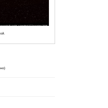
ой.
шно)