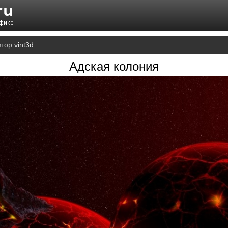
втор
vint3d
Адская колония