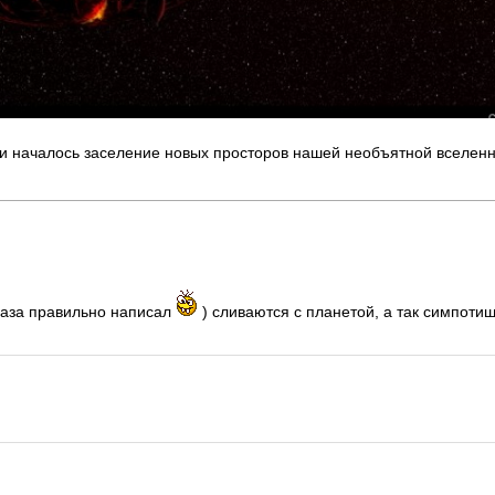
т и началось заселение новых просторов нашей необъятной вселенн
 раза правильно написал
) сливаются с планетой, а так симпоти