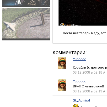
места нет теперь в аду, во
Комментарии:
Yubodoc
Корабли (с третьего
08.12.2008 в 02:18
#
Yubodoc
ВРу!! С четвертого!!
08.12.2008 в 02:19
#
SkyAdmiral