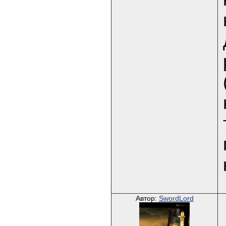
Автор:
SwordLord