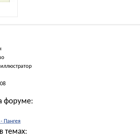
н
во
оиллюстратор
008
а форуме:
 - Пангея
в темах: