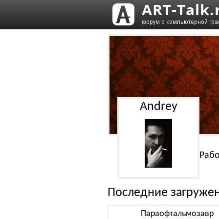
Andrey
Рабо
Последние загруже
Параофтальмозавр