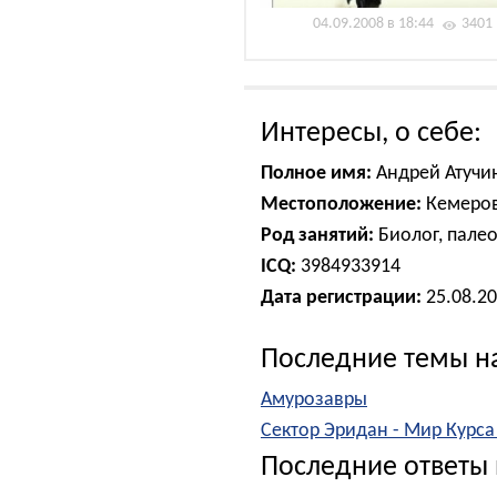
04.09.2008 в 18:44
3401
Интересы, о себе:
Полное имя:
Андрей Атучи
Местоположение:
Кемеро
Род занятий:
Биолог, пале
ICQ:
3984933914
Дата регистрации:
25.08.2
Последние темы н
Амурозавры
Сектор Эридан - Мир Курса
Последние ответы 