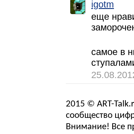
igotm
еще нрави
заморочен
самое в н
ступалами
25.08.201
2015 © ART-Talk.
сообщество цифр
Внимание! Все п