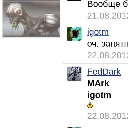
Вообще бл
21.08.201
igotm
оч. занят
22.08.201
FedDark
MArk
igotm
22.08.201