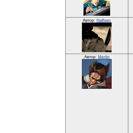
Автор:
Halfsen
Автор:
Merlin