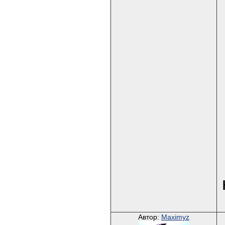
Автор:
Maximyz