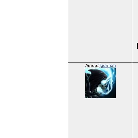
Автор:
Igorman