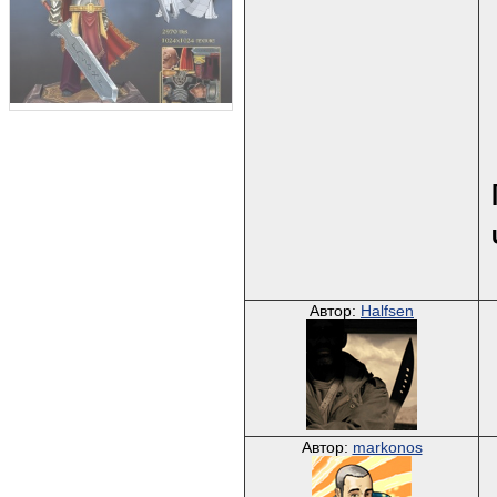
Автор:
Halfsen
Автор:
markonos