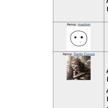
Автор:
mastixin
Автор:
Dante Corvus