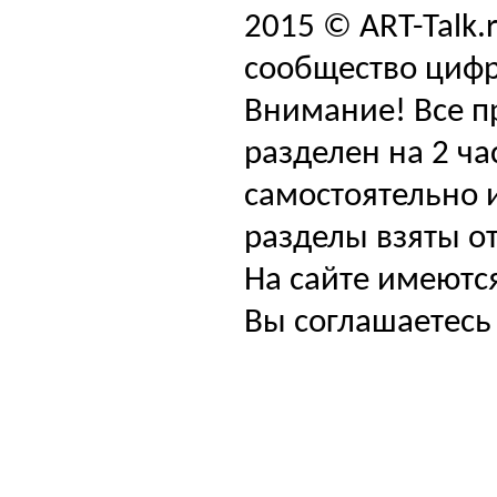
2015 © ART-Talk.
сообщество цифр
Внимание! Все п
разделен на 2 ча
самостоятельно и
разделы взяты от
На сайте имеютс
Вы соглашаетесь