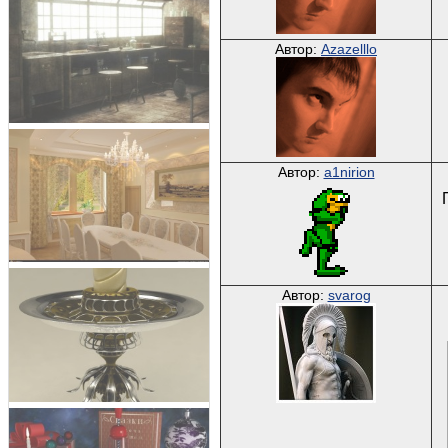
Автор:
Azazelllo
Автор:
a1nirion
Автор:
svarog