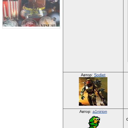
Автор:
Sodiet
Автор:
a1nirion