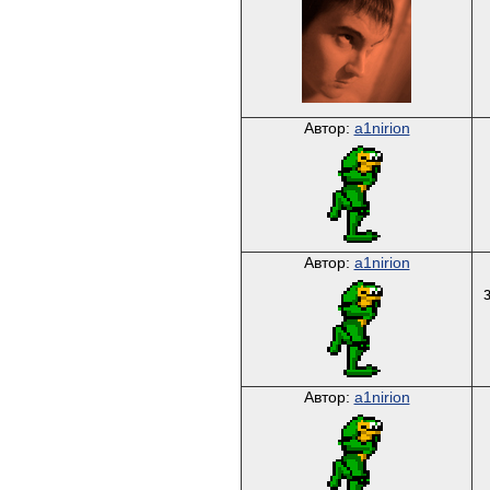
Автор:
a1nirion
Автор:
a1nirion
Автор:
a1nirion