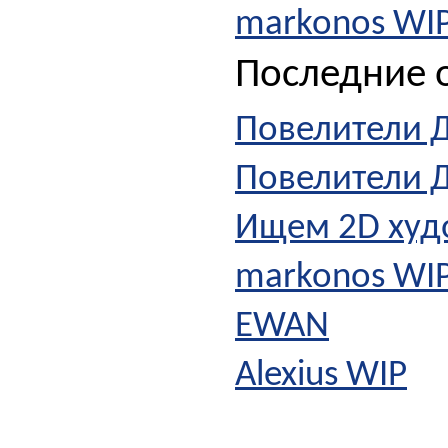
markonos WI
Последние о
Повелители Д
Повелители 
Ищем 2D худ
markonos WI
EWAN
Alexius WIP