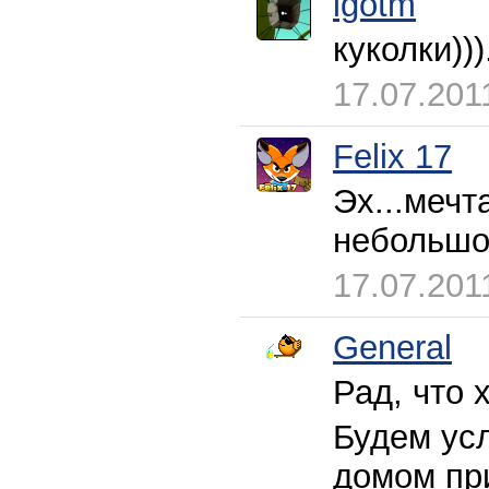
igotm
куколки))).
17.07.201
Felix 17
Эх...мечт
небольшое
17.07.201
General
Рад, что 
Будем усл
домом пр