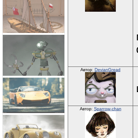
Автор:
DevianGread
Автор:
Sparrow-chan