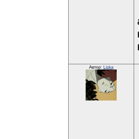
Автор:
Liska