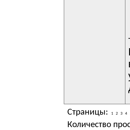
Страницы:
1
2
3
4
Количество прос