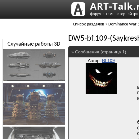
Список разделов
»
Dominance War 
DW5-bf.109-(Saykresh
Случайные работы 3D
» Сообщения (страница 1)
Автор:
Bf.109