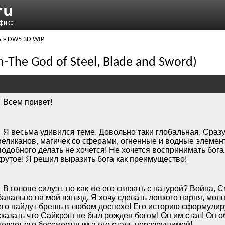
5
»
DW5 3D WIP
-The God of Steel, Blade and Sword)
Всем привет!
Я весьма удивился теме. Довольно таки глобальная. Сразу
великанов, магичек со сферами, огненные и водные элемент
подобного делать не хочется! Не хочется воспринимать бога
крутое! Я решил выразить бога как преимущество!
В голове силуэт, но как же его связать с натурой? Война, С
банально на мой взгляд. Я хочу сделать ловкого парня, мол
его найдут брешь в любом доспехе! Его историю сформулир
сказать что Сайкрэш не был рожден богом! Он им стал! Он 
делает его бессмертным а его сталь неразрушимой!