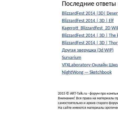
Последние ответы 
BlizzardFest 2014 |3D| Dese
BlizzardFest 2014 | 3D | Elf
Kagerott_Blizzardfest_2D W
BlizzardFest 2014 | 3D | The 
BlizzardFest 2014 | 3D | Thor
Другая зверушка (3d WIP)
Survarium
VFXLaboratory-Онлайн Шко
NightWong — Sketchbook
2015 © ART-Talk.ru - форум про комп
Внимание! Все права на материалы пр
самостоятельно и архив старого форум
На сайте имеются материалы эротичес