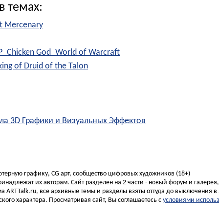
в темах:
rt Mercenary
IP_Chicken God_World of Warcraft
king of Druid of the Talon
ла 3D Графики и Визуальных Эффектов
ьютерную графику, CG арт, сообщество цифровых художников (18+)
инадлежат их авторам. Сайт разделен на 2 части - новый форум и галерея
а ARTTalk.ru, все архивные темы и разделы взяты оттуда до выключения в 
кого характера. Просматривая сайт, Вы соглашаетесь с
условиями исполь