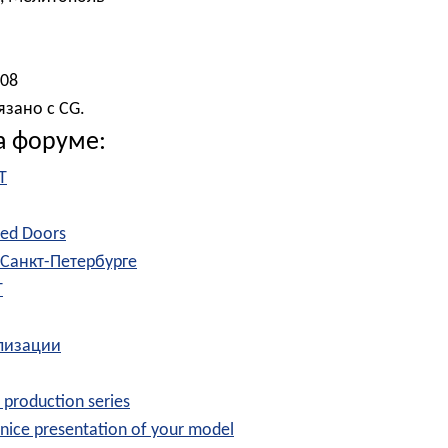
008
язано с CG.
а форуме:
T
sed Doors
 Санкт-Петербурге
T
лизации
 production series
nice presentation of your model