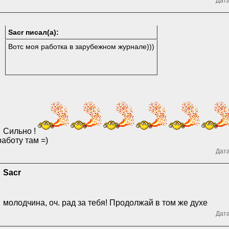
Дата
Sacr писал(а):
Вотс моя работка в зарубежном журнале)))
Сильно !
работу там =)
Дата
Sacr
молодчина, оч. рад за тебя! Продолжай в том же духе
Дата