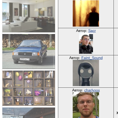
Автор:
Sacr
Автор:
Faint_Sound
Автор:
charlyxxx