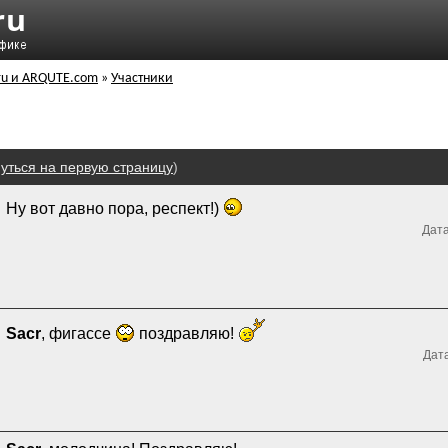
ru и ARQUTE.com
»
Участники
уться на первую страницу
)
Ну вот давно пора, респект!)
Дата
Sacr
, фигассе
поздравляю!
Дата