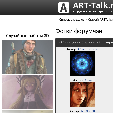
Список разделов
»
Старый ARTTalk.
Фотки форумчан
Случайные работы 3D
» Сообщения (страница 85,
верн
Автор:
CosmoLogic
Автор:
Olivi
Автор:
RIDDICK