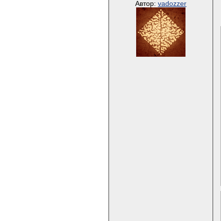
Автор:
vadozzer