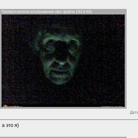
Прикрепленное изображение (вес файла 193.8 Кб)
Дата
а это я)