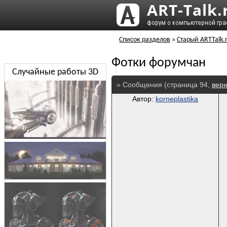
Список разделов
»
Старый ARTTalk.
Фотки форумчан
Случайные работы 3D
» Сообщения (страница 94,
верн
Автор:
korneplastika