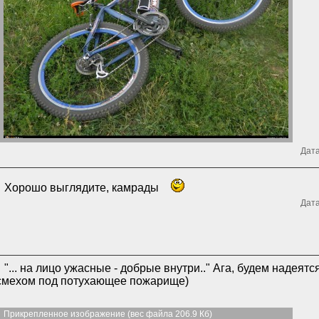
Дата
Хорошо выглядите, камрады
Дата
"... на лицо ужасные - добрые внутри.." Ага, будем надеятс
смехом под потухающее пожарище)
Прикрепленное изображение (вес файла 206.9 Кб)