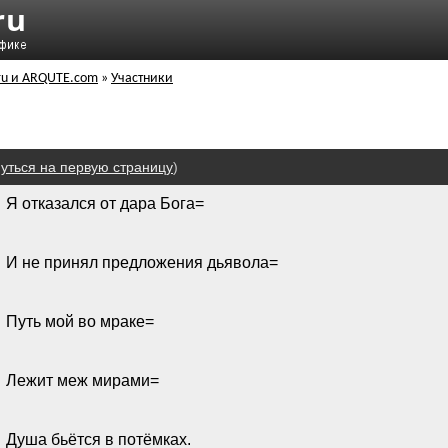
ru и ARQUTE.com
»
Участники
уться на первую страницу
)
Я отказался от дара Бога=
И не принял предложения дьявола=
Путь мой во мраке=
Лежит меж мирами=
Душа бьётся в потёмках.