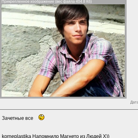
Прикрепленное изображение (вес файла 404.8 Кб)
Дата
Зачетные все
korneplastika Напомнило Магнето из Людей X))