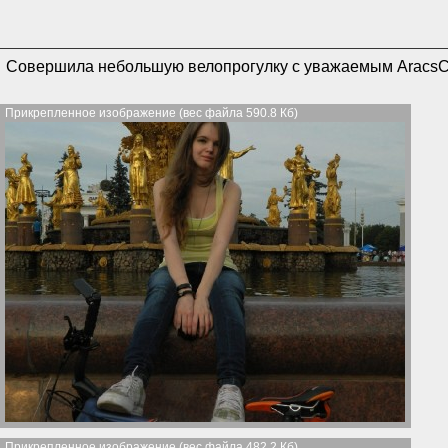
Совершила небольшую велопрогулку с уважаемым Aracs
Прикрепленное изображение (вес файла 590.8 Кб)
Прикрепленное изображение (вес файла 482.2 Кб)