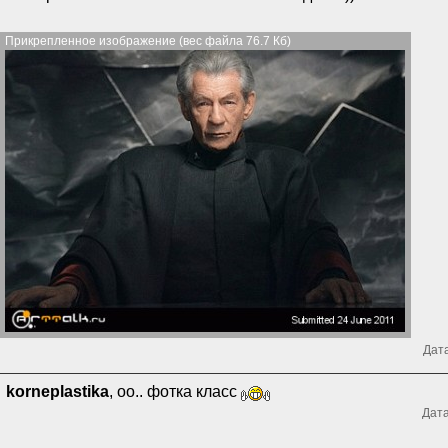
Прикрепленное изображение (вес файла 76.7 Кб)
Дата
korneplastika
, оо.. фотка класс
Дата