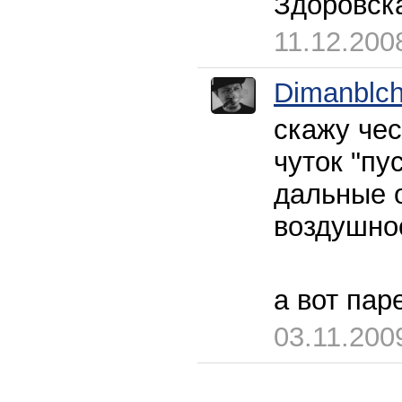
Здоровска
11.12.200
Dimanblc
скажу чес
чуток "пу
дальные о
воздушнос
а вот пар
03.11.200